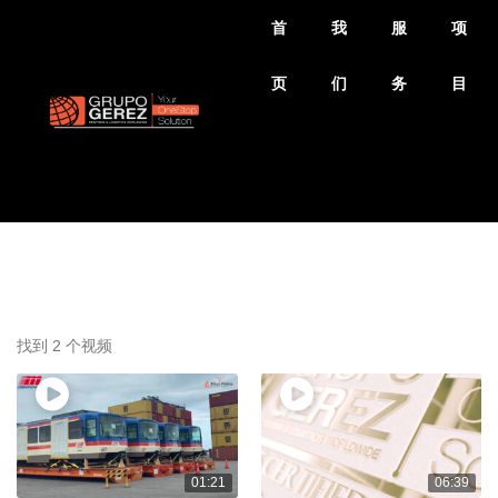
首
我
服
项
页
们
务
目
找到 2 个视频
01:21
06:39