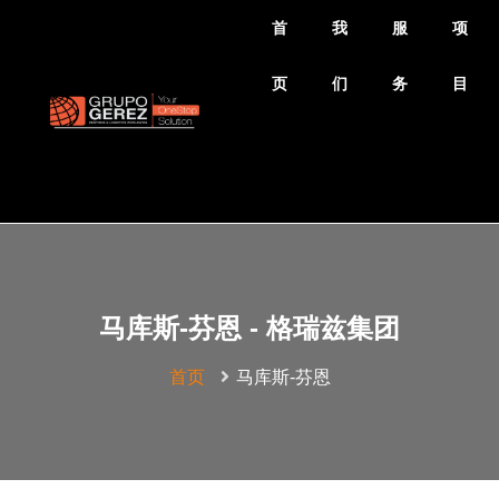
首
我
服
项
页
们
务
目
马库斯-芬恩 - 格瑞兹集团
首页
马库斯-芬恩