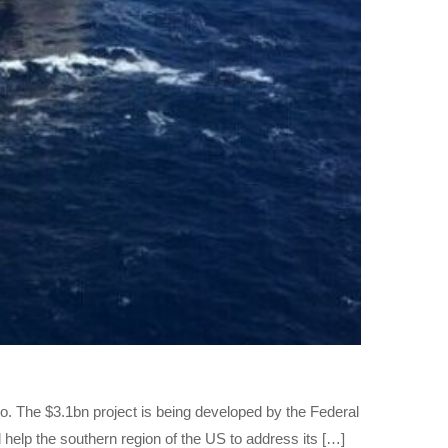
. The $3.1bn project is being developed by the Federal
 help the southern region of the US to address its […]