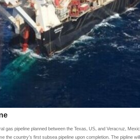
ne
al gas pipeline planned between the Texas, US, and Veracruz, Mexico
 the country’s first subsea pipeline upon completion. The pipline will