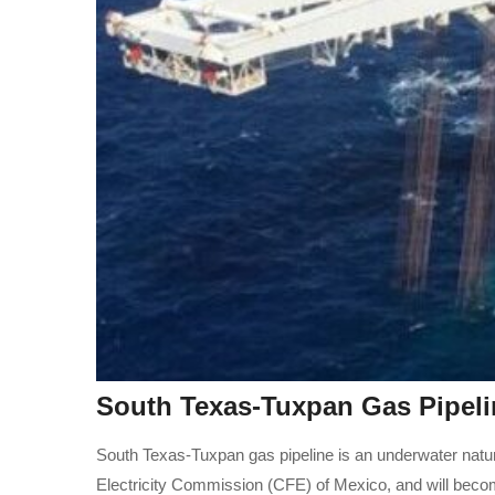
South Texas-Tuxpan Gas Pipeli
South Texas-Tuxpan gas pipeline is an underwater natur
Electricity Commission (CFE) of Mexico, and will become